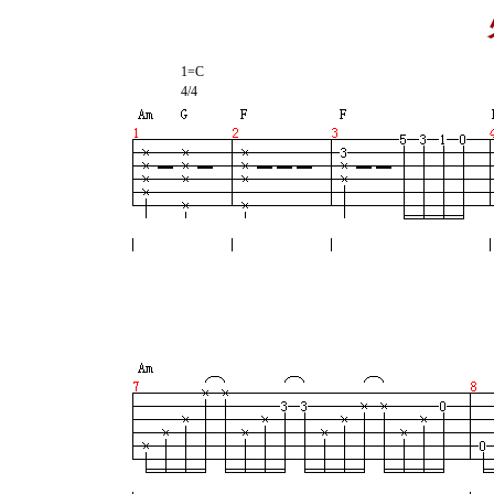
1=C
4/4