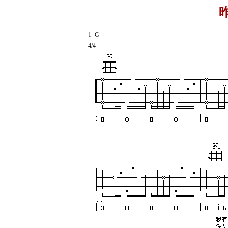
1=G
4/4