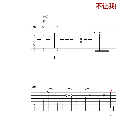
不让我
1=C
4/4