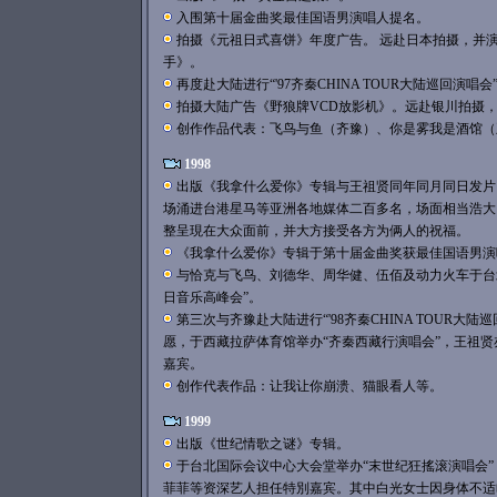
入围第十届金曲奖最佳国语男演唱人提名。
拍摄《元祖日式喜饼》年度广告。 远赴日本拍摄，并
手》。
再度赴大陆进行“'97齐秦CHINA TOUR大陆巡回演唱会
拍摄大陆广告《野狼牌VCD放影机》。远赴银川拍摄
创作作品代表：飞鸟与鱼（齐豫）、你是雾我是酒馆（
1998
出版《我拿什么爱你》专辑与王祖贤同年同月同日发片
场涌进台港星马等亚洲各地媒体二百多名，场面相当浩大
整呈現在大众面前，并大方接受各方为俩人的祝福。
《我拿什么爱你》专辑于第十届金曲奖获最佳国语男演
与恰克与飞鸟、刘德华、周华健、伍佰及动力火车于台
日音乐高峰会”。
第三次与齐豫赴大陆进行“'98齐秦CHINA TOUR大
愿，于西藏拉萨体育馆举办“齐秦西藏行演唱会”，王祖
嘉宾。
创作代表作品：让我让你崩溃、猫眼看人等。
1999
出版《世纪情歌之谜》专辑。
于台北国际会议中心大会堂举办“末世纪狂搖滚演唱会
菲菲等资深艺人担任特別嘉宾。其中白光女士因身体不适