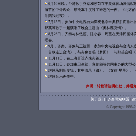
6月16日晚，台湾歌手齐秦和苏芮在宁夏体育场激情献
游节的中外观众、摩托车手度过了难忘的一夜。《北方的
泪陪我过夜》，
7月13日，参加中央电视台为庆祝北京申奥获胜而推出
那英等歌手一起演唱了晚会主题曲《奥林匹克情》。
8月26日，齐秦与林忆莲、陈小春、周蕙在天津民园体
唱会。
9月，齐秦、齐豫与王祖贤，参加中央电视台与台湾东
一首歌走进台湾》，与齐豫合唱《梦田》，与那英合唱《
11月11日，在上海开设齐辣火锅店。
11月13日，参加由卫生部、宣传部等共同主办的大型
继续录制新专辑，其中收录《路》、《女孩·星星》、
继续音乐创作中。
声明：转载请注明出处，并通
关于我们
|
齐秦网站联盟
|
论
©
Copyright 1998-20