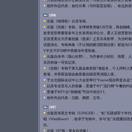
开始歌唱生涯外之副业经营，与其兄齐鲁及好友开设餐厅
创作作品代表：放任分离（与许茹芸合唱）、命运的深
1996
出版《纯情歌》台语专辑。
出版《丝路》专辑。全球销售突破120万张，再创颠峰
改变造型将蓄留多年之长发剪短30公分。爱人王祖贤暂
后首度复出为齐秦拍摄《悬崖》之音乐录影带，为当时相
话题演出。专辑单曲《不让我的眼泪陪我过夜》获选为CHA
V中文TOP20榜中榜最佳年度歌曲。
出版自传书《我心狂野》。为齐秦年少轻狂、情爱、人
乐历程做一写实记录。
《丝路》专辑于第九届金曲奖获7项提名，个人同时入
奖项，并荣获该届金曲奖最佳国语男演唱人奖。
于台北国际会议中心大会堂举行“Forever现在即是永远
以其专业音乐人的形象，受邀于中广流行网“午餐的约会 
受邀于MTV台“倒视镜”节目中担任VJ。
创作作品代表：沉默、拥挤、尘等。
1997
出版首张英文专辑《LONGER》。“虹”乐团成军十年
唱《Windflower》，收录于专辑中。并与“虹”乐团重
出。
出版《97'狼－黃金自选集》。