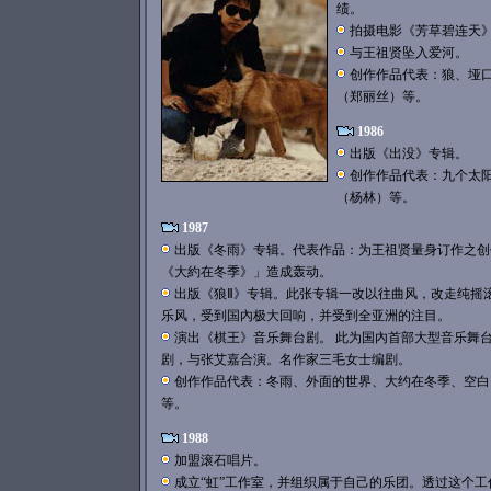
绩。
拍摄电影《芳草碧连天
与王祖贤坠入爱河。
创作作品代表：狼、垭
（郑丽丝）等。
1986
出版《出没》专辑。
创作作品代表：九个太
（杨林）等。
1987
出版《冬雨》专辑。代表作品：为王祖贤量身订作之创
《大約在冬季》」造成轰动。
出版《狼Ⅱ》专辑。此张专辑一改以往曲风，改走纯摇
乐风，受到国內极大回响，并受到全亚洲的注目。
演出《棋王》音乐舞台剧。 此为国內首部大型音乐舞
剧，与张艾嘉合演。名作家三毛女士编剧。
创作作品代表：冬雨、外面的世界、大约在冬季、空白
等。
1988
加盟滚石唱片。
成立“虹”工作室，并组织属于自己的乐团。透过这个