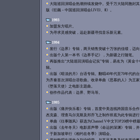
大陆巡回演唱会热潮持续发烧中。受千万大陆同胞封其
版《狂飆－中国巡回演唱会LIVEⅠ、Ⅱ》。
1993
加盟东方唱片。
为寻求灵感突破，远赴新疆寻找音乐新元素。
1994
发行《边界》专辑，两天销售突破十万张的佳绩，迈向
出版个人第一本书《边界手记》，为新疆之行随笔。
再版推出“大陆巡回演唱会记实”专辑，易名为《黃金十
辑。
出版《暗淡的月》台语专辑。翻唱40年代至70年代的
为齐秦首次演唱台语歌曲。收录单曲《思慕的人》为王家
《堕落天使》之电影主題曲。
创作作品代表：边界、野马等。
1995
出版《痛并快乐着》专辑，首度中美连线跨国音乐合作
杰克森、理查马尔克斯及邦乔飞之制作班底为此专辑进行
单曲《往事随风》获选为Channel V中文TOP20榜中
出版《去年冬天》电影原声帶《命运的深渊》专辑，并
于新加坡举行《相约在冬季》演唱会。