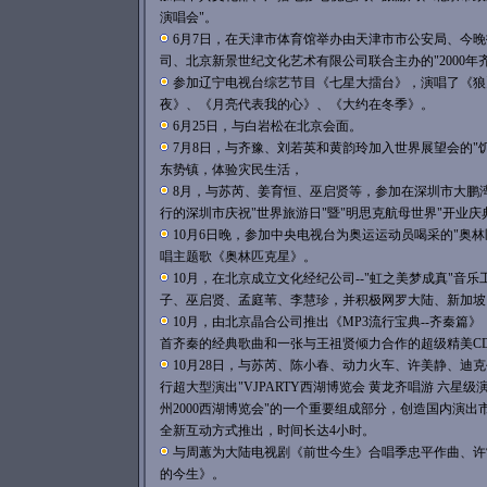
演唱会"。
6月7日，在天津市体育馆举办由天津市市公安局、今
司、北京新景世纪文化艺术有限公司联合主办的"2000年
参加辽宁电视台综艺节目《七星大擂台》，演唱了《狼
夜》、《月亮代表我的心》、《大约在冬季》。
6月25日，与白岩松在北京会面。
7月8日，与齐豫、刘若英和黄韵玲加入世界展望会的"
东势镇，体验灾民生活，
8月，与苏芮、姜育恒、巫启贤等，参加在深圳市大鹏
行的深圳市庆祝"世界旅游日"暨"明思克航母世界"开业庆
10月6日晚，参加中央电视台为奥运运动员喝采的"奥
唱主题歌《奥林匹克星》。
10月，在北京成立文化经纪公司--"虹之美梦成真"音
子、巫启贤、孟庭苇、李慧珍，并积极网罗大陆、新加坡
10月，由北京晶合公司推出《MP3流行宝典--齐秦篇
首齐秦的经典歌曲和一张与王祖贤倾力合作的超级精美C
10月28日，与苏芮、陈小春、动力火车、许美静、迪
行超大型演出"VJPARTY西湖博览会 黄龙齐唱游 六星
州2000西湖博览会"的一个重要组成部分，创造国内演出市场多
全新互动方式推出，时间长达4小时。
与周蕙为大陆电视剧《前世今生》合唱季忠平作曲、许
的今生》。