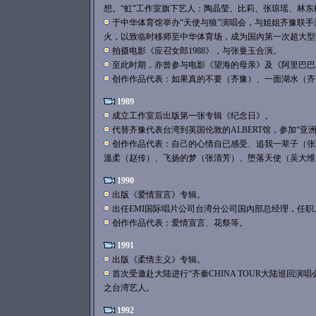
想。“虹”工作室旗下艺人：陶晶莹、比莉、张琼瑶、林东
于中华体育馆举办“天使与狼”演唱会，与姐姐齐豫联
火，以致临时移师至中华体育场，成为国內第一次超大型
拍摄电影《应召女郎1988》，与张曼玉合演。
至此时期，亦曾参与电影《望海的母亲》及《阿里巴巴
创作作品代表：如果真的不要（齐豫）、一面湖水（齐
1989
成立工作室后出版第一张专辑《纪念日》。
代替齐豫代表台湾到英国伦敦的ALBERT馆，参加“亚
创作作品代表：自己的心情自已感受、追我一辈子（张
溫柔（赵传）、飞扬的梦（张清芳）、堕落天使（吴大维
1990
出版《爱情宣言》专辑。
出任EMI国际唱片公司台湾分公司国內部总经理，任职
创作作品代表：爱情宣言、花祭等。
1991
出版《柔情主义》专辑。
首次受邀赴大陆进行“齐秦CHINA TOUR大陆巡回演
之台湾艺人。
1992