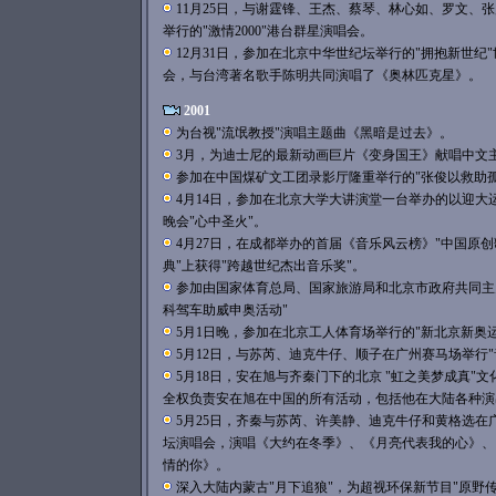
11月25日，与谢霆锋、王杰、蔡琴、林心如、罗文、
举行的"激情2000"港台群星演唱会。
12月31日，参加在北京中华世纪坛举行的"拥抱新世纪
会，与台湾著名歌手陈明共同演唱了《奥林匹克星》。
2001
为台视"流氓教授"演唱主题曲《黑暗是过去》。
3月，为迪士尼的最新动画巨片《变身国王》献唱中文
参加在中国煤矿文工团录影厅隆重举行的"张俊以救助
4月14日，参加在北京大学大讲演堂一台举办的以迎大
晚会"心中圣火"。
4月27日，在成都举办的首届《音乐风云榜》"中国原创
典"上获得"跨越世纪杰出音乐奖"。
参加由国家体育总局、国家旅游局和北京市政府共同主办
科驾车助威申奥活动"
5月1日晚，参加在北京工人体育场举行的"新北京新奥
5月12日，与苏芮、迪克牛仔、顺子在广州赛马场举行
5月18日，安在旭与齐秦门下的北京 "虹之美梦成真"
全权负责安在旭在中国的所有活动，包括他在大陆各种演
5月25日，齐秦与苏芮、许美静、迪克牛仔和黄格选在
坛演唱会，演唱《大约在冬季》、《月亮代表我的心》、
情的你》。
深入大陆内蒙古"月下追狼"，为超视环保新节目"原野传