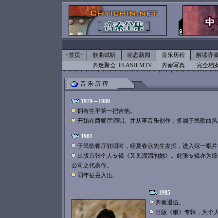
+首页+
歌曲试听
动态新闻
音乐历程
解读齐
齐迷聚会
FLASH MTV
齐秦写真
完全档
音 乐 历 程
1979～1980
拥有生平第一把吉他。
开始在西餐厅演唱。并从事音乐创作，多属于民歌曲风
1981
于民歌餐厅驻唱时，经夏春泳先生发掘，进入综一唱片
出版首张个人专辑《又见溜溜的她》。此张专辑亦为综
公司之代表作。
同年征召入伍。
1985
齐秦退伍。
出版《狼》专辑，为个