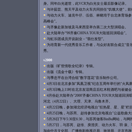
身。同年白光逝世，此VCR为白光女士最后影像记录。
与许茹芸、熊天平及动力火车共同担任“饥饿大使”，前
与动力火车、迪克牛仔、伍佰、林晓培于台北体育场参
高峰会”。
与齐豫赴新加坡及马來西亚举办第二次大型演唱会。
赴大陆举办“'99齐秦CHINA TOUR大陆巡回演唱会”。
与虹乐团成员开设副业－“翡仕发型”。
为培育新一代优秀音乐工作者，与众好友联合成立“音
秀。
v2000
出版《旷世情歌全纪录》专辑。
出版《流金十载》专辑。
与季忠平在台湾合组"数字莲花"音乐制作公司。
4月3日在北京参加"凤凰卫视"纪念五周年举行的"火凤
4月3日晚上11时在北京友谊商店后红木鞋酒吧与崔健
4月份赴大陆举办"2000'齐秦CHINA TOUR大陆巡回
河北（4月22日）、大理、天津、乌鲁木齐。
4月22日晚，参加湖北经济电视台"狂热星、星、星"栏
4月25日晚，与苏芮、赵传参加北京电视台"公益歌曲大
5月26日下午5:30至6:30，与苏芮做客BinBu网站，
5月27日，与苏芮、赵传、庾澄庆、动力火车、羽·泉
加由中共文化部、广播电影电视总局、旅游局、北京市政